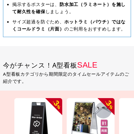
掲示するポスターは、
防水加工（ラミネート）を施し
て耐久性を確保
しましょう。
サイズ超過を防ぐため、
ホットラミ（パウチ）ではな
くコールドラミ（片面）
のご利用をおすすめします。
SALE
今がチャンス！A型看板
A型看板カテゴリから期間限定のタイムセールアイテムのご
紹介です。
3
3
-
-
%
%