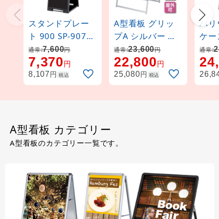
スタンドプレー
A型看板 グリッ
バリ
ト 900 SP-907
プA シルバー サ
ケー
ブラック
イズ:B1両面
看板
7,600
23,600
2
通常:
円
通常:
円
通常:
7,370
22,800
24
(42456B1*)
(片面)
円
円
A3Y
円
円
8,107
25,080
26,8
税込
税込
A型看板 カテゴリー
A型看板のカテゴリー一覧です。